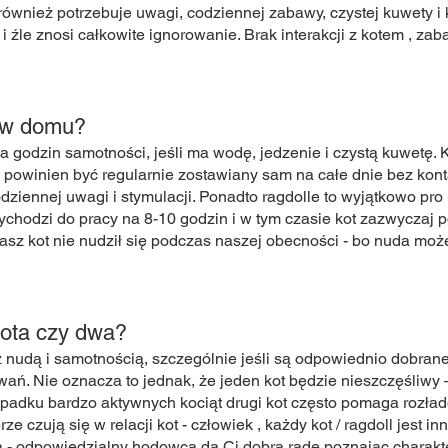
ównież potrzebuje uwagi, codziennej zabawy, czystej kuwety i 
i źle znosi całkowite ignorowanie. Brak interakcji z kotem , za
 w domu?
ka godzin samotności, jeśli ma wodę, jedzenie i czystą kuwetę. 
ie powinien być regularnie zostawiany sam na całe dnie bez kon
dziennej uwagi i stymulacji. Ponadto ragdolle to wyjątkowo pro 
wychodzi do pracy na 8-10 godzin i w tym czasie kot zazwyczaj p
asz kot nie nudził się podczas naszej obecności - bo nuda m
kota czy dwa?
z nudą i samotnością, szczególnie jeśli są odpowiednio dobran
wań. Nie oznacza to jednak, że jeden kot będzie nieszczęśliwy —
adku bardzo aktywnych kociąt drugi kot często pomaga rozłado
 czują się w relacji kot - człowiek , każdy kot / ragdoll jest i
 - odpowiedzialny hodowca da Ci dobrą radę poznając charakt