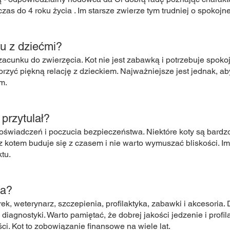
czas do 4 roku życia . Im starsze zwierze tym trudniej o spoko
u z dziećmi?
zacunku do zwierzęcia. Kot nie jest zabawką i potrzebuje spoko
rzyć piękną relację z dzieckiem. Najważniejsze jest jednak, a
m.
przytulał?
 doświadczeń i poczucia bezpieczeństwa. Niektóre koty są bardz
z kotem buduje się z czasem i nie warto wymuszać bliskości. Im
tu.
ta?
rek, weterynarz, szczepienia, profilaktyka, zabawki i akcesoria
 diagnostyki. Warto pamiętać, że dobrej jakości jedzenie i prof
i. Kot to zobowiązanie finansowe na wiele lat.