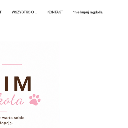
T
WSZYSTKO O ...
KONTAKT
*nie kupuj ragdolla