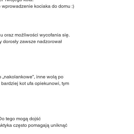
jne wprowadzenie kociaka do domu :)
ju oraz możliwości wycofania się.
by dorosły zawsze nadzorował
o „nakolankowe”, inne wolą po
 bardziej kot ufa opiekunowi, tym
. Do tego mogą dojść
ilaktyka często pomagają uniknąć