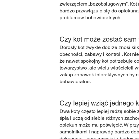
zwierzęciem „bezobsługowym”. Kot r
bardzo przywiązuje się do opiekuna 
problemów behawioralnych.
Czy kot może zostać sam
Dorosły kot zwykle dobrze znosi kil
obecności, zabawy i kontroli. Kot n
że nawet spokojny kot potrzebuje co
towarzystwo ,ale wielu właścicieli 
zakup zabawek interaktywnych by n
behawioralne.
Czy lepiej wziąć jednego 
Dwa koty często lepiej radzą sobie 
śpią i uczą od siebie różnych zacho
opiekun może mu poświęcić. W przyp
samotnikami i naprawdę bardzo dobrze
dokoceniu - porozmawiaj z hodowcą