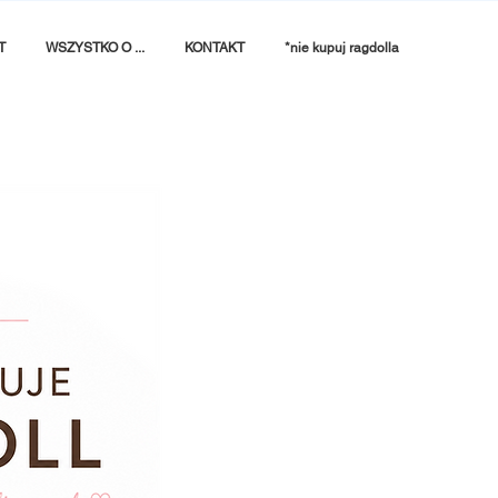
T
WSZYSTKO O ...
KONTAKT
*nie kupuj ragdolla