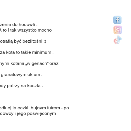
żenie do hodowli .
 A to i tak wszystko mocno
rafią być bezlitośni ;)
a kota to takie minimum .
knymi kotami „w genach” oraz
m granatowym okiem .
y patrzy na koszta .
iej laleczki, bujnym futrem - po
hodowcy i jego poświęconym