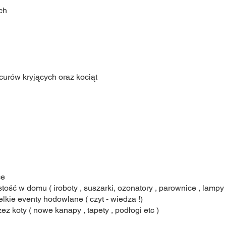
ch
ocurów kryjących oraz kociąt
ce
ość w domu ( iroboty , suszarki, ozonatory , parownice , lampy 
elkie eventy hodowlane ( czyt - wiedza !)
z koty ( nowe kanapy , tapety , podłogi etc )