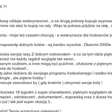
K ?!
połowę oddaje weterynarzowi , a za drugą połowę kupuje wyposa
 mnie nie stać to kupię na raty . Więc ta połowa pójdzie na ratę .
enia - moje też czasem chorują - a weterynarze dla hodowców pot
naprawdę dobrych kotów - są bardzo wysokie . Obecnie 2500e z
ciela swojej rasy. Z dobrym rodowodem - a co za tym idzie pię
cież nie każdy ragdoll wygląda tak samo .
 jasnym oczkiem, a inne mogą być pulchne , ofutrzone z piękny
kże do hodowli .
y jakie dobiera do swojego programu hodowlanego i rzadko kied
ogie , ale piękne hobby !
racuje zawodowo by ( gdy braknie ) utrzymać swoje koty !
ociaka 16 tygodni z super charakterem, pięknym wyglądem słodk
czepień , odrobaczeń , dokumentami , wyprawką oraz z dusza 
uż i tak jest super okazją !) .
udzić Twoją wzmożoną ciekawość !