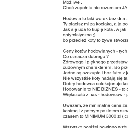
Możliwe .
Choć zupełnie nie rozumiem JA
Hodowla to taki worek bez dna .
Ty płacisz mi za kociaka, a ja 
Jak się uda to kupię kota . A jak
optymistyczne ;)
bo przecież koty to żywe stworz
Ceny kotów hodowlanych - tych 
Co oznacza dobrego ?
Zdrowego i pięknego przedstawi
cudownym charakterem . Bo prze
Jedne są szczupłe i bez futra z
Nie wszystkie koty nadają się ta
Dobry hodowca selekcjonuje kot
Hodowanie to NIE BIZNES - to dr
Większość z nas - hodowców - p
Uważam, ze minimalna cena za k
kastracji z pełnym pakietem sz
czasem to MINIMUM 3000 zł ( co j
Wszytsko poniżej powinno wzb