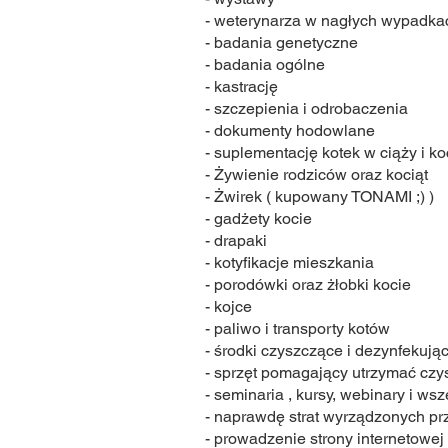
- weterynarza w nagłych wypadka
- badania genetyczne
- badania ogólne
- kastrację
- szczepienia i odrobaczenia
- dokumenty hodowlane
- suplementację kotek w ciąży i k
- Żywienie rodziców oraz kociąt
- Żwirek ( kupowany TONAMI ;) )
- gadżety kocie
- drapaki
- kotyfikacje mieszkania
- porodówki oraz żłobki kocie
- kojce
- paliwo i transporty kotów
- środki czyszczące i dezynfekują
- sprzęt pomagający utrzymać czyst
- seminaria , kursy, webinary i wsz
- naprawdę strat wyrządzonych prze
- prowadzenie strony internetowej