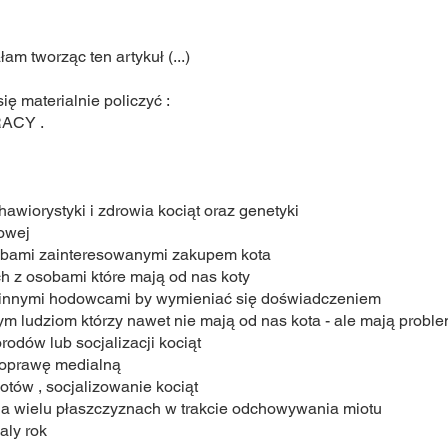
m tworząc ten artykuł (...)
ię materialnie policzyć :
ACY .
wiorystyki i zdrowia kociąt oraz genetyki
owej
osobami zainteresowanymi zakupem kota
h z osobami które mają od nas koty
 innymi hodowcami by wymieniać się doświadczeniem
 ludziom którzy nawet nie mają od nas kota - ale mają probl
odów lub socjalizacji kociąt
ą oprawę medialną
kotów , socjalizowanie kociąt
na wielu płaszczyznach w trakcie odchowywania miotu
caly rok