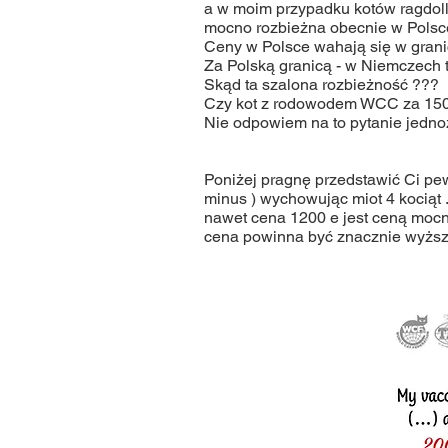
a w moim przypadku kotów ragdol
mocno rozbieżna obecnie w Polsce
Ceny w Polsce wahają się w granic
Za Polską granicą - w Niemczech t
Skąd ta szalona rozbieżność ???
Czy kot z rodowodem WCC za 1500 
Nie odpowiem na to pytanie jednozn
Poniżej pragnę przedstawić Ci pewn
minus ) wychowując miot 4 kociąt . 
nawet cena 1200 e jest ceną mocno
cena powinna być znacznie wyższ