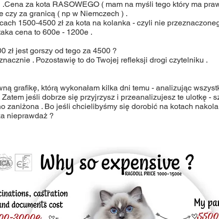
l .Cena za kota RASOWEGO ( mam na myśli tego który ma pra
 czy za granicą ( np w Niemczech ) .
ach 1500-4500 zł za kota na kolanka - czyli nie przeznaczoneg
aka cena to 600e - 1200e .
zł jest gorszy od tego za 4500 ?
acznie . Pozostawię to do Twojej refleksji drogi czytelniku .
ą grafikę, którą wykonałam kilka dni temu - analizując wszystk
Zatem jeśli dobrze się przyjrzysz i przeanalizujesz te ulotkę - sz
 zaniżona . Bo jeśli chcielibyśmy się dorobić na kotach nakol
a nieprawdaż ?