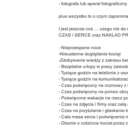
- fotografa lub aparat fotograficzny
plus wszystko to o czym zapomniała
I jest jeszcze coś … czego nie da s
CZAS i SERCE oraz NAKŁAD PR
- Nieprzespane noce
-Nieustanne doglądanie kociąt
-Zdobywanie wiedzy z zakresu beha
- Bezpłatne urlopy w pracy zawod
- Tysiące godzin na telefonie z 
- Tysiące godzin na komunikatorac
- Czas poświęcony na rozmowy z
- Czas poświęcony na pomoc obcym
- Poświęcone wakacje na rzecz por
- Czas na zdjęcia i filmy oraz cał
- Czas na przytulanie i głaskanie 
- Cała masa serca i poświęcenia 
- Dbanie o rodzicow kociat przez 