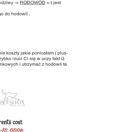
wdziwy ->
RODOWÓD
<-) jest
o do hodowli .
ie koszty jakie poniosłam ( plus-
ybko rzuci Ci się w oczy fakt iż
ankowych i utrzymać z hodowli ta