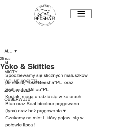
Post
ALL
25 cze
ALL
Yoko & Skittles
MIOTY
Spodziewamy się ślicznych maluszków 
WOLNE KOCIĘTA
po naszej Yoko Beesha*PL  oraz 
Skittles La Millou*PL 
ZAPOWIEDZI
Kociaki mogą urodzić się w kolorach 
OBSERWUJE
Blue oraz Seal bicolour pręgowane 
(lynx) oraz beż pręgowania ♥️ 
Czekamy na miot L który pojawi się w 
połowie lipca ! 